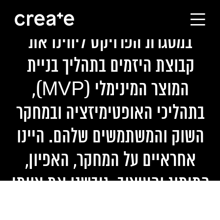
הקטנים האלה, כן?
במסגרת הפרויקט ליווינו את
ראשי
קבוצת היזמים בתהליך בניית
הסטודיו
המוצר המינימלי (MVP),
בתהליכי האופטימיזציה ובמחקר
מסלולי הלימוד
השוק והמשתמשים שלהם. היינו
הבוגרים
אחראיים על המחקר, האפיון,
המיתוג והעיצוב. גיבשנו את צוותי
עלינו
העבודה וההנחיה לצוותי הפיתוח
קורסים לחברות