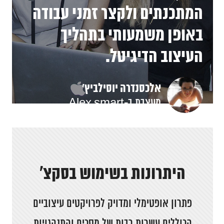
המתכנתים ולקצר זמני עבודה
באופן משמעותי בתהליך
העיצוב הדיגיטל.
אלכסנדרה יוסילביץ׳
מעצבת ב-Alex smart
design
היתרונות בשימוש בסקצ׳
פתרון אופטימלי ומדויק לפרויקטים עיצוביים
הכוללים עשרות רבות של מסכים והתנהגויות