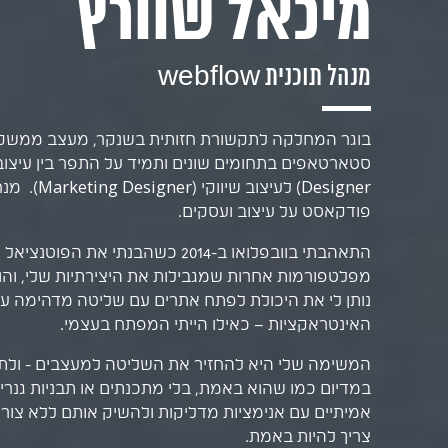
מיכאל שוורץ
מנהל תוכנית webflow
בוגר המחלקה לתקשורת חזותית בשנקר, מעצב ממשקים
Designer) לעיצ
פודקאסט על עיצוב ועסקים.
התאהבתי בוובפלואו ב-2014 כשהבנתי את 
מפלטפורמות אחרות שמגבילות את היצירתיות שלי, והו
נותן לי את היכולת לפתח אתרים עם שליטה מדהימה על
האינטראקציות – כאילו הייתי המפתח בעצמי.
המשימה שלי היא להחזיר את השליטה למעצבים - ולת
במדיום כמו שהוא באמת, בלי מתכנתים או תבניות גנריו
אמיתיים עם אנימציות מדליקות ולהשיק אותם ללא צורך
צריך להיות באמת.