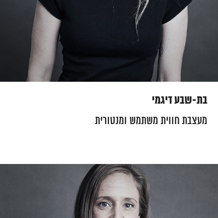
בת-שבע דיגמי
מעצבת חווית משתמש ומנטורית