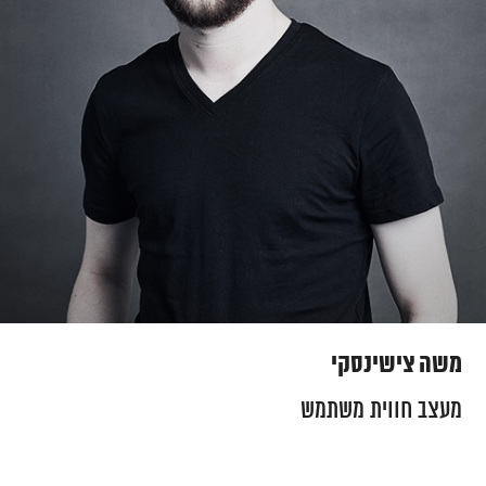
משה צישינסקי
מעצב חווית משתמש