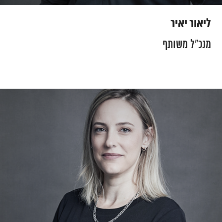
ליאור יאיר
מנכ״ל משותף