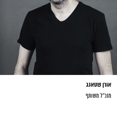
אורן שטאנג
מנכ״ל משותף